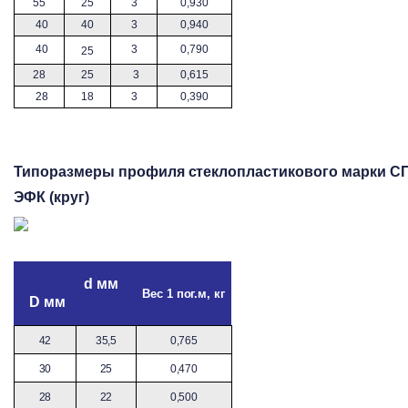
55
25
3
0,930
40
40
3
0,940
40
3
0,790
25
28
25
3
0,615
28
18
3
0,390
Типоразмеры профиля стеклопластикового марки С
ЭФК (круг)
d мм
Вес 1 пог.м, кг
D мм
42
35,5
0,765
30
25
0,470
28
22
0,5
00