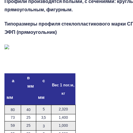
Профили производятся полыми, с сечениями: кругл
прямоугольным, фигурным.
Типоразмеры профиля стеклопластикового марки С
ЭФП (прямоугольник)
в
а
с
Вес 1 пог.м,
мм
кг
мм
мм
5
2,320
80
40
73
25
3,5
1,400
59
25
1,000
3