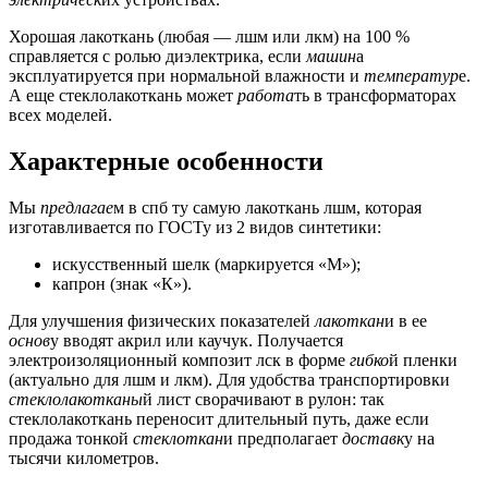
Хорошая лакоткань (любая — лшм или лкм) на 100 %
справляется с ролью диэлектрика, если
машин
а
эксплуатируется при нормальной влажности и
температур
е.
А еще стеклолакоткань может
работа
ть в трансформаторах
всех моделей.
Характерные особенности
Мы
предлагае
м в спб ту самую лакоткань лшм, которая
изготавливается по ГОСТу из 2 видов синтетики:
искусственный шелк (маркируется «М»);
капрон (знак «К»).
Для улучшения физических показателей
лакоткан
и в ее
основ
у вводят акрил или каучук. Получается
электроизоляционный композит лск в форме
гибко
й пленки
(актуально для лшм и лкм). Для удобства транспортировки
стеклолакотканы
й лист сворачивают в рулон: так
стеклолакоткань переносит длительный путь, даже если
продажа тонкой
стеклоткан
и предполагает
доставк
у на
тысячи километров.