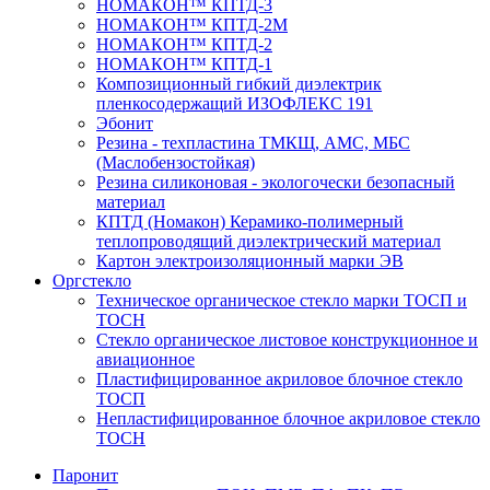
НОМАКОН™ КПТД-3
НОМАКОН™ КПТД-2М
НОМАКОН™ КПТД-2
НОМАКОН™ КПТД-1
Композиционный гибкий диэлектрик
пленкосодержащий ИЗОФЛЕКС 191
Эбонит
Резина - техпластина ТМКЩ, АМС, МБС
(Маслобензостойкая)
Резина силиконовая - экологочески безопасный
материал
КПТД (Номакон) Керамико-полимерный
теплопроводящий диэлектрический материал
Картон электроизоляционный марки ЭВ
Оргстекло
Техническое органическое стекло марки ТОСП и
ТОСН
Стекло органическое листовое конструкционное и
авиационное
Пластифицированное акриловое блочное стекло
ТОСП
Непластифицированное блочное акриловое стекло
ТОСН
Паронит