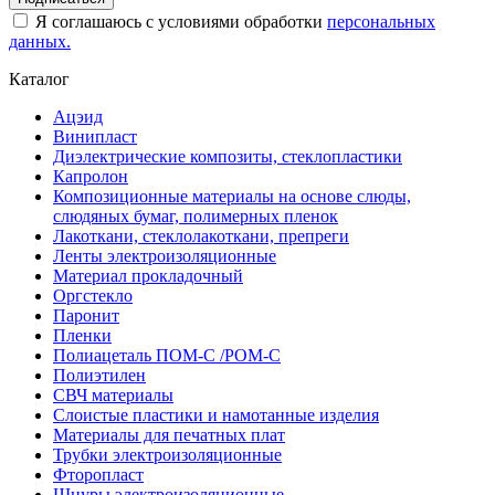
Я соглашаюсь с условиями обработки
персональных
данных.
Каталог
Ацэид
Винипласт
Диэлектрические композиты, стеклопластики
Капролон
Композиционные материалы на основе слюды,
слюдяных бумаг, полимерных пленок
Лакоткани, стеклолакоткани, препреги
Ленты электроизоляционные
Материал прокладочный
Оргстекло
Паронит
Пленки
Полиацеталь ПОМ-С /POM-C
Полиэтилен
СВЧ материалы
Слоистые пластики и намотанные изделия
Материалы для печатных плат
Трубки электроизоляционные
Фторопласт
Шнуры электроизоляционные