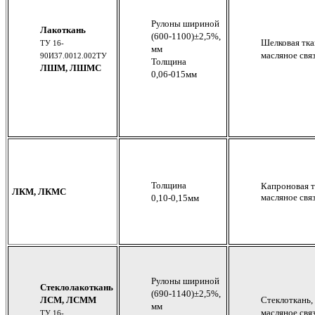
Рулоны шириной
Лакоткань
(600-1100)±2,5%,
Шелковая тка
ТУ 16-
мм
масляное св
90И37.0012.002ТУ
Толщина
ЛШМ, ЛШМС
0,06-015мм
Толщина
Капроновая т
ЛКМ, ЛКМС
масляное св
0,10-0,15мм
Рулоны шириной
Стеклолакоткань
(690-1140)±2,5%,
ЛСМ, ЛСММ
Стеклоткань,
мм
масляное св
ТУ 16-