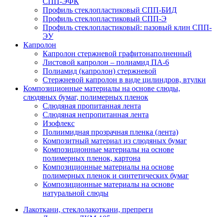
СПП-ЭФК
Профиль стеклопластиковый СПП-БИД
Профиль стеклопластиковый СПП-Э
Профиль стеклопластиковый: пазовый клин СПП-
ЭУ
Капролон
Капролон стержневой графитонаполненный
Листовой капролон – полиамид ПА-6
Полиамид (капролон) стержневой
Стержневой капролон в виде цилиндров, втулки
Композиционные материалы на основе слюды,
слюдяных бумаг, полимерных пленок
Слюдяная пропитанная лента
Слюдяная непропитанная лента
Изофлекс
Полиимидная прозрачная пленка (лента)
Композитный материал из слюдяных бумаг
Композиционные материалы на основе
полимерных пленок, картона
Композиционные материалы на основе
полимерных пленок и синтетических бумаг
Композиционные материалы на основе
натуральной слюды
Лакоткани, стеклолакоткани, препреги