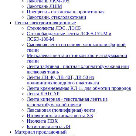
Лакоткань ЛКМ-105
Лакоткань ЛШМ
Препреги - стеклоткань пропитанная
Лакоткани, стеклолакоткани
Ленты электроизоляционные
Стеклоленты ЛЭС, ЛЭСБ
Стеклобандажные ленты ЛСБЭ-155-М и
ЛСБЭ-180-М
Смоляная лента на основе хлопкополиэфирной
ткани
Миткалевая лента из тонкой хлопчатобумажной
ткани
Лента тафтяная - плотная хлопчатобумажная или
шелковая ткань
Ленты ЛВ-40, ЛВ-40Т, ЛВ-50 из
поливинилхлоридного пластиката
Лента кремнеземная КЛ-11 для обмотки проводов
Лента ЛЭТСАР
Лента киперная - текстильная лента из
хлопчатобумажной пряжи
Лавсановая (полиэфирная) лента
Изоляционная липкая лента ХБ
Изолента ПВХ
Батистовая лента ЛЭ
Материал прокладочный