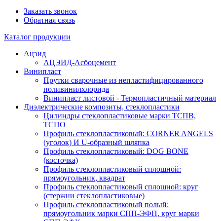
Заказать звонок
Обратная связь
Каталог продукции
Ацэид
АЦЭИД-Асбоцемент
Винипласт
Прутки сварочные из непластифицированного
поливинилхлорида
Винипласт листовой - Термопластичный материал
Диэлектрические композиты, стеклопластики
Цилиндры стеклопластиковые марки ТСПВ,
ТСПО
Профиль стеклопластиковый: CORNER ANGELS
(уголок) И U-образный шляпка
Профиль стеклопластиковый: DOG BONE
(косточка)
Профиль стеклопластиковый сплошной:
прямоугольник, квадрат
Профиль стеклопластиковый сплошной: круг
(стержни стеклопластиковые)
Профиль стеклопластиковый полый:
прямоугольник марки СПП-ЭФП, круг марки