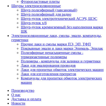
Фторопластовые плиты
Шнуры электроизоляционные
Шнур полиэфирный (лавсановый)
Шнур полиэфирный для радио
Шнур-чулок электротехнический АСЭЧ, ШЭС
Шнур-чулок х/б
Шнур-чулок кремнеземный без наполнения марки
ШК
Электроизоляционные лаки, смолы, эмали, компаунды,
герметики
Прочие лаки и смолы марки ПЭ, ЭП, ТФП
Покрывные эмали и лаки марки Эпималь, Эпилак
Полиэфирные ненасыщенные смолы -
термореактивные полимеры
Полимеры - компаунды для заливки и герметики
Лаки для эмалирования проводов
Лаки для пропитки обмоток электрических машин
Лаки для изготовления препрегов
Компаунды для пропитки обмоток электрических
машин
Производство
О нас
Доставка и оплата
Новости