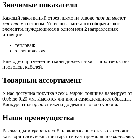
Значимые показатели
Каждый лакотканый отрез прямо на заводе
пропитыва
ют
масляны
м составом. Упругой лакотканью оборачивают
элементы, нуждающиеся в одном или 2 направлениях
изоляции:
тепловая;
электрическая.
Еще одно применение ткани-диэлектрика — производство
проводов, кабелей.
Товарный ассортимент
У нас доступна покупка всех 6
маро
к, толщина варьирует от
0,06 до 0,20 мм. Имеются липкие и самоклеящиеся образцы.
Конкурентная
цена
снижена до демпингового уровня.
Наши преимущества
Рекомендуем
купит
ь в спб первоклассные стеклолакоткани
категории лcк: компания гарантирует премиальное
качество
,