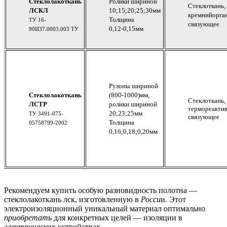
Стеклолакоткань
Ролики шириной
Стеклоткань,
ЛСКЛ
10;15;20;25;30мм
кремнийорга
Толщина
ТУ 16-
связующее
0,12-0,15мм
90И37.0003.003 ТУ
Рулоны шириной
Стеклолакоткань
(800-1000)мм,
Стеклоткань,
ЛСТР
ролики шириной
термореакти
20;23;25мм
ТУ 3491-075-
связующее
Толщина
05758799-2002
0,16;0,18;0,20мм
Рекомендуем купить особую разновидность полотна —
стеклолакоткань лск, изготовленную в
Росси
и. Этот
электроизоляционный уникальный материал оптимально
приобретат
ь для конкретных целей — изоляции в
электрическ
их устройствах.