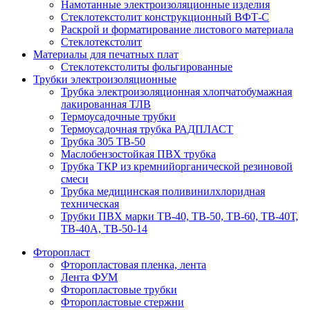
Намотанные электроизоляционные изделия
Стеклотекстолит конструкционный ВФТ-С
Раскрой и форматирование листового материала
Стеклотекстолит
Материалы для печатных плат
Стеклотекстолиты фольгированные
Трубки электроизоляционные
Трубка электроизоляционная хлопчатобумажная
лакированная ТЛВ
Термоусадочные трубки
Термоусадочная трубка РАДПЛАСТ
Трубка 305 ТВ-50
Маслобензостойкая ПВХ трубка
Трубка ТКР из кремнийорганической резиновой
смеси
Трубка медицинская поливинилхлоридная
техническая
Трубки ПВХ марки ТВ-40, ТВ-50, ТВ-60, ТВ-40Т,
ТВ-40А, ТВ-50-14
Фторопласт
Фторопластовая пленка, лента
Лента ФУМ
Фторопластовые трубки
Фторопластовые стержни