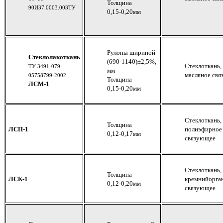
Толщина
90И37.0003.003ТУ
0,15-0,20мм
Рулоны шириной
Стеклолакоткань
(690-1140)±2,5%,
Стеклоткань,
ТУ 3491-079-
мм
масляное св
05758799-2002
Толщина
ЛСМ-1
0,15-0,20мм
Стеклоткань,
Толщина
ЛСП-1
полиэфирное
0,12-0,17мм
связующее
Стеклоткань,
Толщина
ЛСК-1
кремнийорга
0,12-0,20мм
связующее