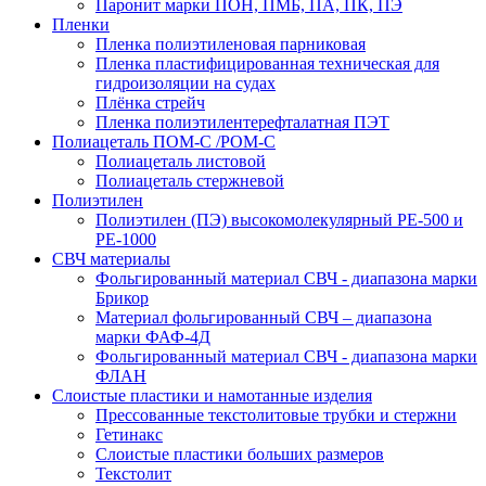
Паронит марки ПОН, ПМБ, ПА, ПК, ПЭ
Пленки
Пленка полиэтиленовая парниковая
Пленка пластифицированная техническая для
гидроизоляции на судах
Плёнка стрейч
Пленка полиэтилентерефталатная ПЭТ
Полиацеталь ПОМ-С /POM-C
Полиацеталь листовой
Полиацеталь стержневой
Полиэтилен
Полиэтилен (ПЭ) высокомолекулярный PE-500 и
PE-1000
СВЧ материалы
Фольгированный материал СВЧ - диапазона марки
Брикор
Материал фольгированный СВЧ – диапазона
марки ФАФ-4Д
Фольгированный материал СВЧ - диапазона марки
ФЛАН
Слоистые пластики и намотанные изделия
Прессованные текстолитовые трубки и стержни
Гетинакс
Слоистые пластики больших размеров
Текстолит