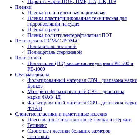
Паронит марки ПОН, ПМБ, ПА, ПК, ПЭ
Пленки
Пленка полиэтиленовая парниковая
Пленка пластифицированная техническая для
гидроизоляции на судах
Плёнка стрейч
Пленка полиэтилентерефталатная ПЭТ
Полиацеталь ПОМ-С /POM-C
Полиацеталь листовой
Полиацеталь стержневой
Полиэтилен
Полиэтилен (ПЭ) высокомолекулярный PE-500 и
PE-1000
СВЧ материалы
Фольгированный материал СВЧ - диапазона марки
Брикор
Материал фольгированный СВЧ – диапазона
марки ФАФ-4Д
Фольгированный материал СВЧ - диапазона марки
ФЛАН
Слоистые пластики и намотанные изделия
Прессованные текстолитовые трубки и стержни
Гетинакс
Слоистые пластики больших размеров
Текстолит