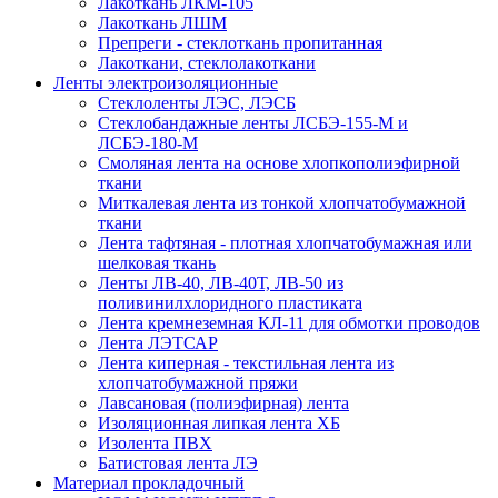
Лакоткань ЛКМ-105
Лакоткань ЛШМ
Препреги - стеклоткань пропитанная
Лакоткани, стеклолакоткани
Ленты электроизоляционные
Стеклоленты ЛЭС, ЛЭСБ
Стеклобандажные ленты ЛСБЭ-155-М и
ЛСБЭ-180-М
Смоляная лента на основе хлопкополиэфирной
ткани
Миткалевая лента из тонкой хлопчатобумажной
ткани
Лента тафтяная - плотная хлопчатобумажная или
шелковая ткань
Ленты ЛВ-40, ЛВ-40Т, ЛВ-50 из
поливинилхлоридного пластиката
Лента кремнеземная КЛ-11 для обмотки проводов
Лента ЛЭТСАР
Лента киперная - текстильная лента из
хлопчатобумажной пряжи
Лавсановая (полиэфирная) лента
Изоляционная липкая лента ХБ
Изолента ПВХ
Батистовая лента ЛЭ
Материал прокладочный