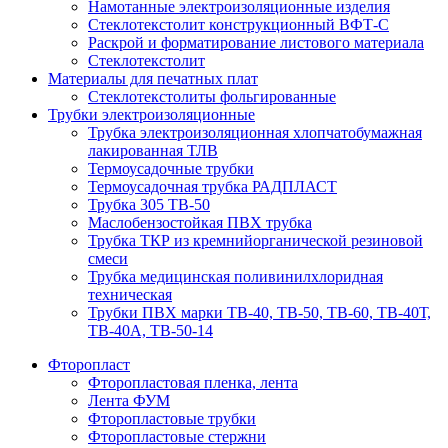
Намотанные электроизоляционные изделия
Стеклотекстолит конструкционный ВФТ-С
Раскрой и форматирование листового материала
Стеклотекстолит
Материалы для печатных плат
Стеклотекстолиты фольгированные
Трубки электроизоляционные
Трубка электроизоляционная хлопчатобумажная
лакированная ТЛВ
Термоусадочные трубки
Термоусадочная трубка РАДПЛАСТ
Трубка 305 ТВ-50
Маслобензостойкая ПВХ трубка
Трубка ТКР из кремнийорганической резиновой
смеси
Трубка медицинская поливинилхлоридная
техническая
Трубки ПВХ марки ТВ-40, ТВ-50, ТВ-60, ТВ-40Т,
ТВ-40А, ТВ-50-14
Фторопласт
Фторопластовая пленка, лента
Лента ФУМ
Фторопластовые трубки
Фторопластовые стержни