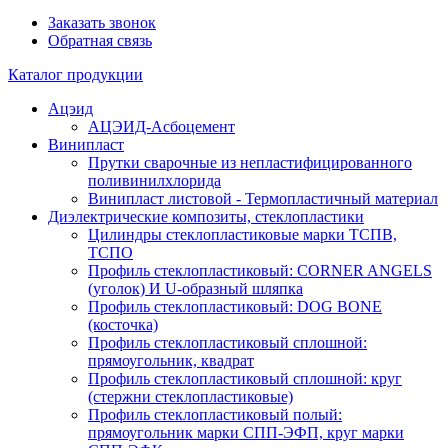
Заказать звонок
Обратная связь
Каталог продукции
Ацэид
АЦЭИД-Асбоцемент
Винипласт
Прутки сварочные из непластифицированного
поливинилхлорида
Винипласт листовой - Термопластичный материал
Диэлектрические композиты, стеклопластики
Цилиндры стеклопластиковые марки ТСПВ,
ТСПО
Профиль стеклопластиковый: CORNER ANGELS
(уголок) И U-образный шляпка
Профиль стеклопластиковый: DOG BONE
(косточка)
Профиль стеклопластиковый сплошной:
прямоугольник, квадрат
Профиль стеклопластиковый сплошной: круг
(стержни стеклопластиковые)
Профиль стеклопластиковый полый:
прямоугольник марки СПП-ЭФП, круг марки