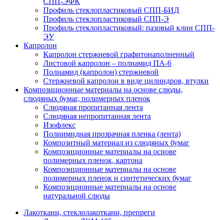
СПП-ЭФК
Профиль стеклопластиковый СПП-БИД
Профиль стеклопластиковый СПП-Э
Профиль стеклопластиковый: пазовый клин СПП-
ЭУ
Капролон
Капролон стержневой графитонаполненный
Листовой капролон – полиамид ПА-6
Полиамид (капролон) стержневой
Стержневой капролон в виде цилиндров, втулки
Композиционные материалы на основе слюды,
слюдяных бумаг, полимерных пленок
Слюдяная пропитанная лента
Слюдяная непропитанная лента
Изофлекс
Полиимидная прозрачная пленка (лента)
Композитный материал из слюдяных бумаг
Композиционные материалы на основе
полимерных пленок, картона
Композиционные материалы на основе
полимерных пленок и синтетических бумаг
Композиционные материалы на основе
натуральной слюды
Лакоткани, стеклолакоткани, препреги