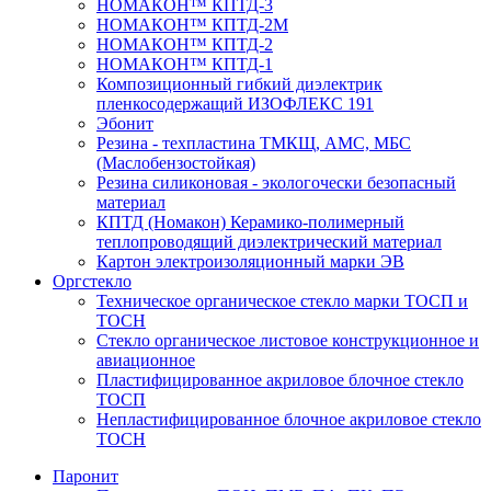
НОМАКОН™ КПТД-3
НОМАКОН™ КПТД-2М
НОМАКОН™ КПТД-2
НОМАКОН™ КПТД-1
Композиционный гибкий диэлектрик
пленкосодержащий ИЗОФЛЕКС 191
Эбонит
Резина - техпластина ТМКЩ, АМС, МБС
(Маслобензостойкая)
Резина силиконовая - экологочески безопасный
материал
КПТД (Номакон) Керамико-полимерный
теплопроводящий диэлектрический материал
Картон электроизоляционный марки ЭВ
Оргстекло
Техническое органическое стекло марки ТОСП и
ТОСН
Стекло органическое листовое конструкционное и
авиационное
Пластифицированное акриловое блочное стекло
ТОСП
Непластифицированное блочное акриловое стекло
ТОСН
Паронит