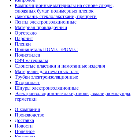
Композиционные материалы на основе слюды,
слюдяных бумаг, полимерных пленок
Лакоткани, стеклолакоткани, препреги
Ленты электроизоляционные
Материал прокладочный
Оргстекло
Паронит
Пленки
Полиацеталь ПОМ-С /POM-C
Полиэтилен
СВЧ материалы
Слоистые пластики и намотанные изделия
Материалы для печатных плат
Трубки электроизоляционные
Фторопласт
Шнуры электроизоляционные
Электроизоляционные лаки, смолы, эмали, компаунды,
герметики
О компании
Производство
Доставка
Новости
Полезное
Контакты