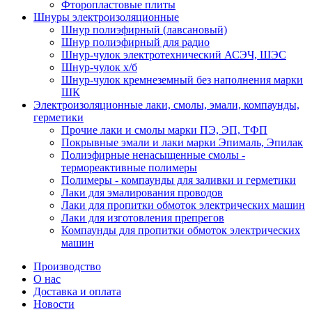
Фторопластовые плиты
Шнуры электроизоляционные
Шнур полиэфирный (лавсановый)
Шнур полиэфирный для радио
Шнур-чулок электротехнический АСЭЧ, ШЭС
Шнур-чулок х/б
Шнур-чулок кремнеземный без наполнения марки
ШК
Электроизоляционные лаки, смолы, эмали, компаунды,
герметики
Прочие лаки и смолы марки ПЭ, ЭП, ТФП
Покрывные эмали и лаки марки Эпималь, Эпилак
Полиэфирные ненасыщенные смолы -
термореактивные полимеры
Полимеры - компаунды для заливки и герметики
Лаки для эмалирования проводов
Лаки для пропитки обмоток электрических машин
Лаки для изготовления препрегов
Компаунды для пропитки обмоток электрических
машин
Производство
О нас
Доставка и оплата
Новости